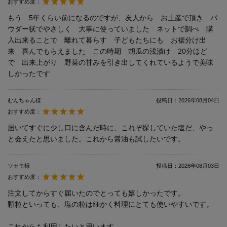
おすすめ度：
もう 5年くらい前になるのですが、友人から お土産で頂き パ
ウダー状でやさしく 大事に使っていました ネットで調べ 購
入出来ることで 離れて暮らす 子どもたちにも お裾分け出
来 喜んでもらえました この時期 胡瓜の浅漬け 20分ほど
で 出来上がり 野菜の甘みを引き出してくれているようで美味
しかったです
むんちゃん様
投稿日：
2026年08月04日
おすすめ度：
届いてすぐに少し口に含んだ時に、これぞ探していた塩だ、やっ
と会えたと思いました。これから醤油も試したいです。
ソセモ様
投稿日：
2026年08月03日
おすすめ度：
注文してからすぐ届いたのでとっても嬉しかったです。
顆粒といっても、塩の粒は細かく料理にとても使いやすいです。
これからも利用したいと思います