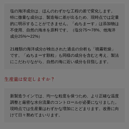
塩の海洋成分は、ほんのわずかな工程の差で変化します。
特に微量な成分は、製造毎に差が出るため、現時点では定量
的に明示することができません。「ぬちまーす」は添加物は
不使用、自然の海水を原料です。（塩分75〜78%、他海洋
成分25%〜22%）
21種類の海洋成分が検出された過去の分析も「噴霧乾燥」
です。「ぬちまーす顆粒」も同様の成分を含むと考え、製法
にこだわりながら、自然の海に近い成分を目指します。
生産量は安定しますか？
新製造ラインでは、均一な粒度を保つため、より正確な温度
調整と厳密な水分流量のコントロールが必要になりました。
現時点では生産量はわずかな増加にとどまります。改善に向
けて日々努めてまいります。