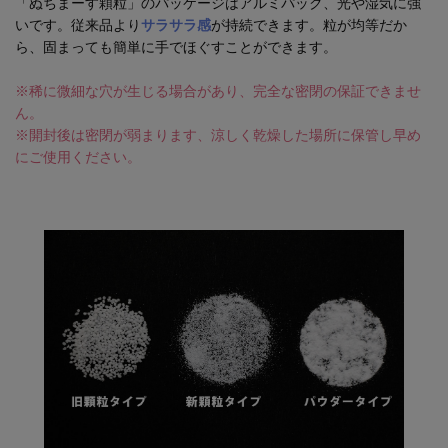
「ぬちまーす顆粒」のパッケージはアルミパック、光や湿気に強
いです。従来品より
サラサラ感
が持続できます。粒が均等だか
ら、固まっても簡単に手でほぐすことができます。
※稀に微細な穴が生じる場合があり、完全な密閉の保証できませ
ん。
※開封後は密閉が弱まります、涼しく乾燥した場所に保管し早め
にご使用ください。