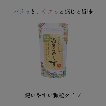
パラっ
と、
サクっ
と感じる
旨味
使いやすい
顆粒
タイプ