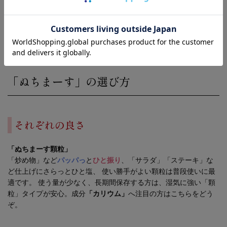
ぬちまーすの源流
蘭栽培用「微細噴霧器」
「ぬちまーす」の選び方
それぞれの良さ
「ぬちまーす顆粒」
「炒め物」など
パッパっ
と
ひと振り
、「サラダ」「ステーキ」な
ど仕上げにさらっとひと塩、 使い勝手がよい顆粒は普段使いに最
適です。 使う量が少なく、長期間保存する方は、湿気に強い「顆
粒」タイプが安心。成分
「カリウム」
へ注目の方はこちらをどう
ぞ。