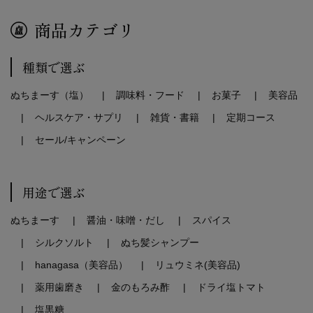
商品カテゴリ
種類で選ぶ
ぬちまーす（塩）
調味料・フード
お菓子
美容品
ヘルスケア・サプリ
雑貨・書籍
定期コース
セール/キャンペーン
用途で選ぶ
ぬちまーす
醤油・味噌・だし
スパイス
シルクソルト
ぬち髪シャンプー
hanagasa（美容品）
リュウミネ(美容品)
薬用歯磨き
金のもろみ酢
ドライ塩トマト
塩黒糖