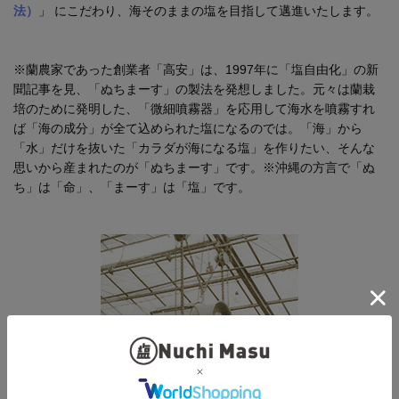
法）
」 にこだわり、海そのままの塩を目指して邁進いたします。
※蘭農家であった創業者「高安」は、1997年に「塩自由化」の新
聞記事を見、「ぬちまーす」の製法を発想しました。元々は蘭栽
培のために発明した、「微細噴霧器」を応用して海水を噴霧すれ
ば「海の成分」が全て込められた塩になるのでは。「海」から
「水」だけを抜いた「カラダが海になる塩」を作りたい、そんな
思いから産まれたのが「ぬちまーす」です。※沖縄の方言で「ぬ
ち」は「命」、「まーす」は「塩」です。