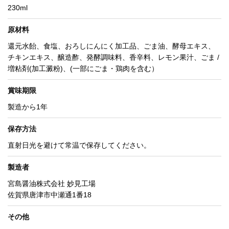
230ml
原材料
還元水飴、食塩、おろしにんにく加工品、ごま油、酵母エキス、
チキンエキス、醸造酢、発酵調味料、香辛料、レモン果汁、ごま /
増粘剤(加工澱粉)、(一部にごま・鶏肉を含む）
賞味期限
製造から1年
保存方法
直射日光を避けて常温で保存してください。
製造者
宮島醤油株式会社 妙見工場
佐賀県唐津市中瀬通1番18
その他