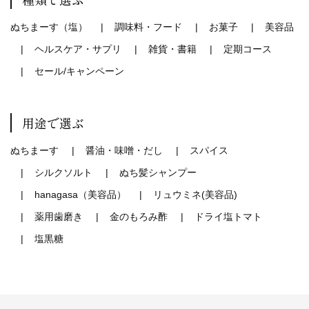
ぬちまーす（塩）
調味料・フード
お菓子
美容品
ヘルスケア・サプリ
雑貨・書籍
定期コース
セール/キャンペーン
用途で選ぶ
ぬちまーす
醤油・味噌・だし
スパイス
シルクソルト
ぬち髪シャンプー
hanagasa（美容品）
リュウミネ(美容品)
薬用歯磨き
金のもろみ酢
ドライ塩トマト
塩黒糖