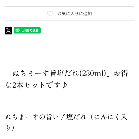
「ぬちまーす旨塩だれ(230ml)」お得
な2本セットです♪
ぬちまーすの旨い！塩だれ（にんにく入
り）