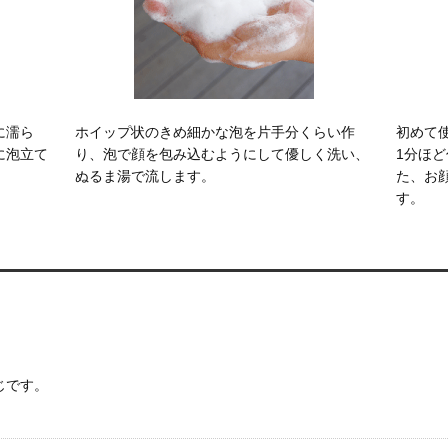
に濡ら
ホイップ状のきめ細かな泡を片手分くらい作
初めて
に泡立て
り、泡で顔を包み込むようにして優しく洗い、
1分ほ
ぬるま湯で流します。
た、お
す。
じです。