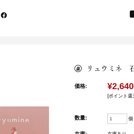
リ
シ
シ
h
リュウミネ 石
¥2,640
価格:
[ポイント還
数量:
個
在庫あり