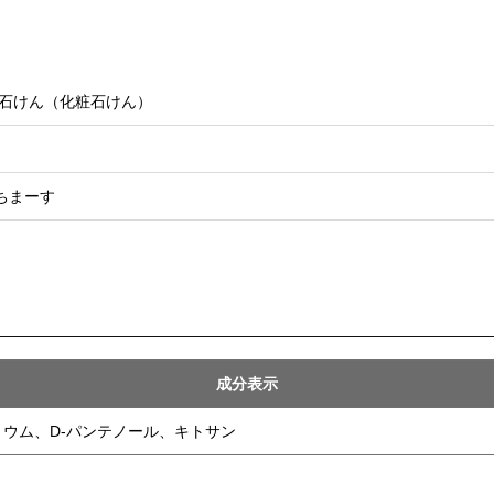
 石けん（化粧石けん）
ちまーす
成分表示
ウム、D-パンテノール、キトサン