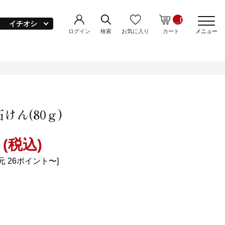
__ITM_CNT__
イチオシ
ログイン
お気に入り
検索
カート
メニュー
お塩
ュウミネ(美容品)
ルクソルト＆ぬち髪(美容品)
定期コース
ドライ塩トマト
ルクソルト(250g)＠送料無料
anagasa
けん(80ｇ)
(税込)
元 26ポイント〜]