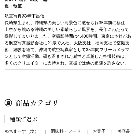
集・執筆
航空写真家/寺下昌信
長崎県生まれ、沖縄県の美しい海景色に魅せられ35年前に移住、
上空から眺める沖縄の美しい素晴らしい風景を、長年にわたって
撮影してまいりました。空撮影時間は4,400時間、東京に本社があ
る航空写真撮影会社に21歳で入社。大阪支社・福岡支社で空撮技
術、経験を経て、沖縄で航空写真家として35年間フリーカメラマ
ンとして空撮活動。研ぎ澄まされた感性と卓越した空撮技術は、
多くのクリエイターに支持され、空撮では他の追随を許さない。
商品カテゴリ
種類で選ぶ
ぬちまーす（塩）
調味料・フード
お菓子
美容品