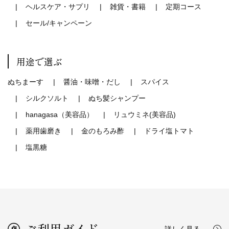
ヘルスケア・サプリ
雑貨・書籍
定期コース
セール/キャンペーン
用途で選ぶ
ぬちまーす
醤油・味噌・だし
スパイス
シルクソルト
ぬち髪シャンプー
hanagasa（美容品）
リュウミネ(美容品)
薬用歯磨き
金のもろみ酢
ドライ塩トマト
塩黒糖
ご利用ガイド
詳しく見る