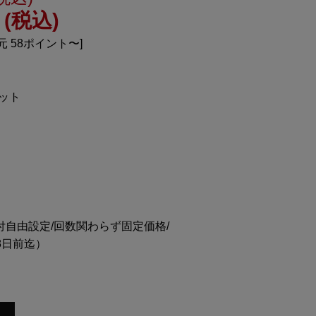
(税込)
元 58ポイント〜]
ット
付自由設定/回数関わらず固定価格/
8日前迄）