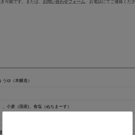
続き可能です。または、
お問い合わせフォーム
、お電話にてご連絡くだ
ょうゆ（本醸造）
）、小麦（国産)、食塩（ぬちまーす）
年 ※ラベルから左下に記載
避け常温で保存