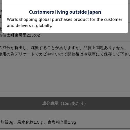
ぬちまーす
市与那城宮城2768
正屋醤油店
伯太町東母里225の2
の成分が折出し、沈殿することがありますが、品質上問題ありません。
使用の為デリケートでカビやすいので開栓後は冷蔵庫にて保存して下さ
成分表示（15mlあたり）
、脂質0g、炭水化物1.5ｇ、食塩相当量1.9g