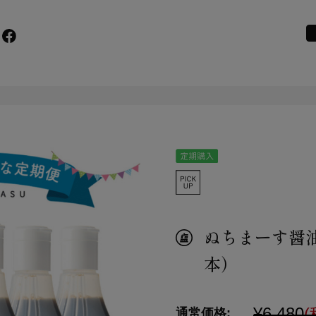
リ
シ
シ
h
ぬちまーす醤油
本）
¥6,480
(
通常価格: