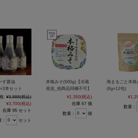
ーす醤油
本格みそ(500g)【冷蔵
海まるごと本格
l)×3本セット
発送_他商品同梱不可】
(8g×12包)
格:
¥3,888
(税込)
¥1,350
(税込)
¥1,2
¥3,700
(税込)
在庫 67 個
数量：
在庫 95 セット
数量：
個
量：
セット