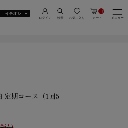
__ITM_CNT__
イチオシ
ログイン
お気に入り
検索
カート
メニュー
お塩
ュウミネ(美容品)
ルクソルト＆ぬち髪(美容品)
定期コース
ドライ塩トマト
ルクソルト(250g)＠送料無料
anagasa
 定期コース（1回5
税込)