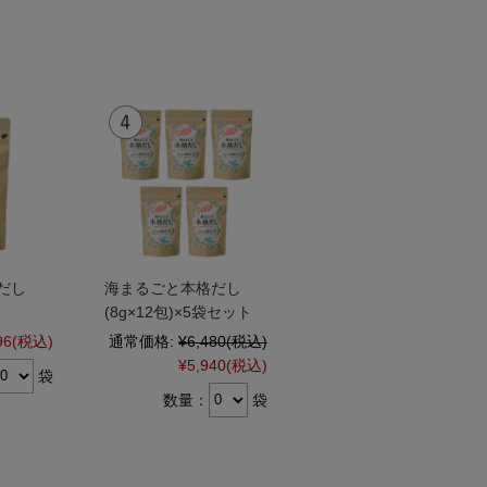
だし
海まるごと本格だし
(8g×12包)×5袋セット
96
(税込)
通常価格:
¥6,480
(税込)
¥5,940
(税込)
袋
数量：
袋