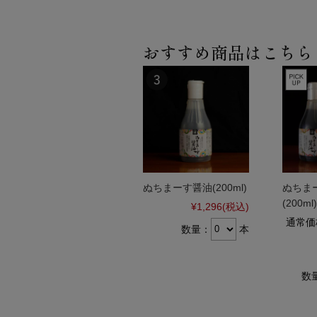
おすすめ商品はこちら
ぬちまーす醤油(200ml)
ぬちま
(200m
¥1,296
(税込)
通常価
数量：
本
数