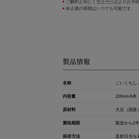
ご解約と同じく
マイページ
よりお手
休止後の再開はいつでも可能です。
製品情報
名称
こいくちし
内容量
200ml×5本
原材料
大豆（国産
賞味期限
製造から2
保存方法
直射日光を